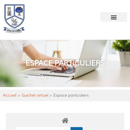
Votre mairie
Mon quotidien
ESPACE PARTICULIERS
Accueil
>
Guichet virtuel
>
Espace particuliers