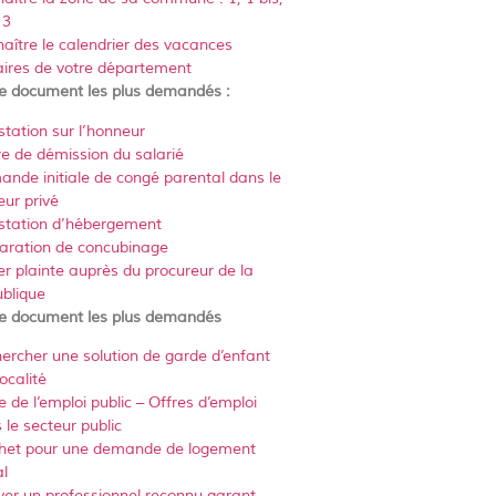
 3
aître le calendrier des vacances
aires de votre département
e document les plus demandés :
station sur l’honneur
re de démission du salarié
nde initiale de congé parental dans le
eur privé
station d’hébergement
aration de concubinage
er plainte auprès du procureur de la
blique
e document les plus demandés
ercher une solution de garde d’enfant
ocalité
e de l’emploi public – Offres d’emploi
 le secteur public
het pour une demande de logement
al
ver un professionnel reconnu garant