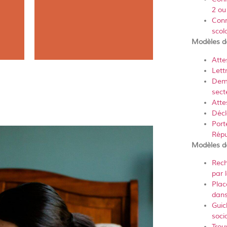
2 ou
Conn
scol
Modèles d
Atte
Lett
Dema
sect
 vous
Depuis le 1er juin 2016, tout
Atte
votre
consommateur peut s’inscrire
Décl
e votre
gratuitement afin de s'opposer au
Port
démarchage téléphonique.
Répu
Modèles d
En savoir +
Rech
par l
Plac
dans
Guic
soci
Trou