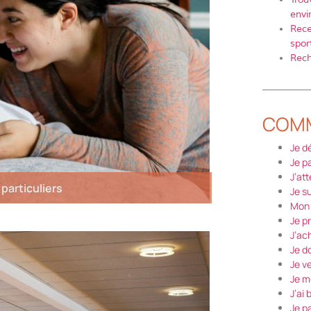
envi
Rece
sport
Rech
COMME
Je 
Je p
J’at
particuliers
Je s
Mon 
Je p
J’ac
Je d
Je v
Je m
J’ai
Je pa