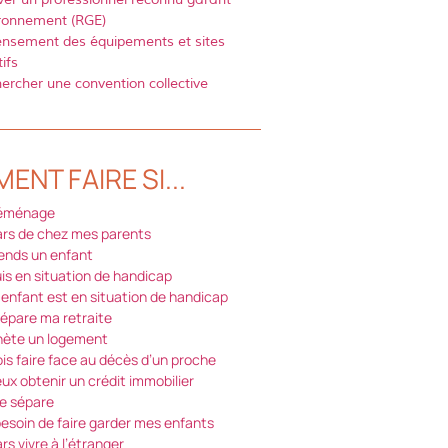
ronnement (RGE)
nsement des équipements et sites
ifs
ercher une convention collective
NT FAIRE SI...
déménage
ars de chez mes parents
tends un enfant
uis en situation de handicap
enfant est en situation de handicap
répare ma retraite
hète un logement
ois faire face au décès d’un proche
eux obtenir un crédit immobilier
e sépare
 besoin de faire garder mes enfants
rs vivre à l’étranger