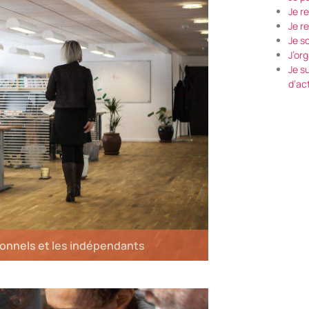
Je r
Je r
Je s
J’or
Je s
d’ac
ionnels et les indépendants