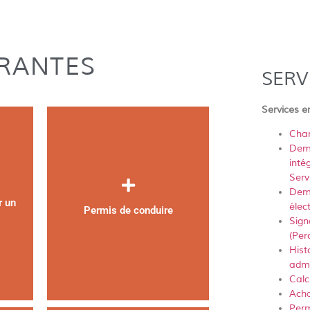
RANTES
SERV
Services e
Chan
Dema
inté
Serv
Dema
r un
élec
Permis de conduire
Sign
(Per
Hist
admi
Calc
Acha
Perm