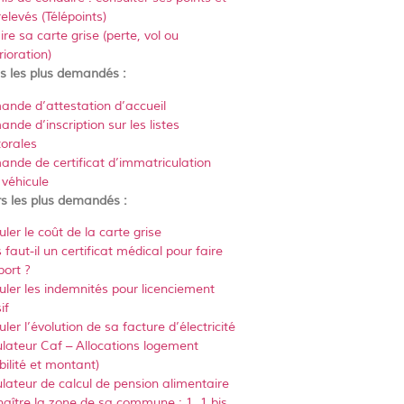
relevés (Télépoints)
ire sa carte grise (perte, vol ou
rioration)
s les plus demandés :
nde d’attestation d’accueil
nde d’inscription sur les listes
torales
nde de certificat d’immatriculation
 véhicule
s les plus demandés :
uler le coût de la carte grise
 faut-il un certificat médical pour faire
port ?
uler les indemnités pour licenciement
if
ler l’évolution de sa facture d’électricité
lateur Caf – Allocations logement
ibilité et montant)
lateur de calcul de pension alimentaire
aître la zone de sa commune : 1, 1 bis,