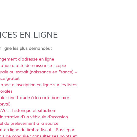
ICES EN LIGNE
n ligne les plus demandés :
gement d’adresse en ligne
nde d’acte de naissance : copie
grale ou extrait (naissance en France) –
ice gratuit
nde d’inscription en ligne sur les listes
torales
aler une fraude à la carte bancaire
ceval)
oVec : historique et situation
nistrative d’un véhicule d’occasion
ul du prélèvement à la source
t en ligne du timbre fiscal – Passeport
is de conduire : consulter ses points et