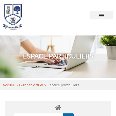
Votre mairie
Mon quotidien
ESPACE PARTICULIERS
Accueil
>
Guichet virtuel
>
Espace particuliers