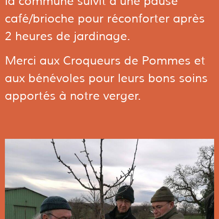
la commune suivit d’une pause
café/brioche pour réconforter après
2 heures de jardinage.
Merci aux Croqueurs de Pommes et
aux bénévoles pour leurs bons soins
apportés à notre verger.