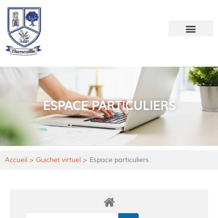
Votre mairie
Mon quotidien
ESPACE PARTICULIERS
Accueil
>
Guichet virtuel
>
Espace particuliers