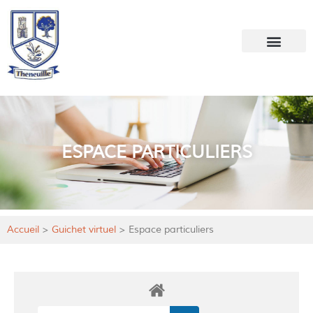
Votre mairie
Mon quotidien
ESPACE PARTICULIERS
Accueil
>
Guichet virtuel
>
Espace particuliers