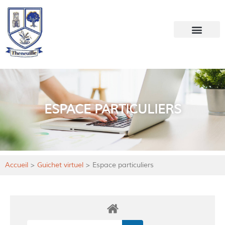
Votre mairie
Mon quotidien
ESPACE PARTICULIERS
Accueil
>
Guichet virtuel
>
Espace particuliers