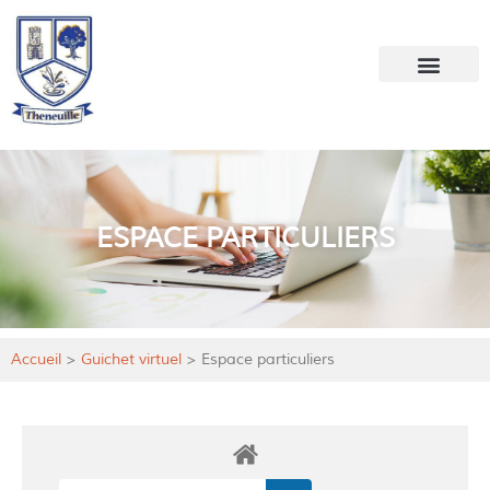
Votre mairie
Mon quotidien
ESPACE PARTICULIERS
Accueil
>
Guichet virtuel
>
Espace particuliers