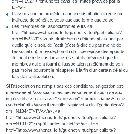
xml=F1927">rémunérés dans les limites prévues par la
loi</a>
L'association ne procède à aucune distribution directe ou
indirecte de bénéfice, sous quelque forme que ce soit
Les membres de l'association et leurs <a
href="http://www.theneuille.fr/guichet-virtuel/particuliers/?
xml=R52183">ayants droit</a> ne détiennent aucune part,
quelle qu'elle soit, de l'actif (c'est-à-dire du patrimoine de
l'association), à l'exception du droit de reprise des apports.
Tel peut être le cas lorsque les statuts prévoient que les
membres qui ont fourni à l'association un élément de son
patrimoine pourront le récupérer à la fin d'un certain délai ou
lors de sa dissolution.
Si l'association ne remplit pas ces conditions, sa gestion est
intéressée et l'association est nécessairement soumise aux
impôts dits <span class="expression">commerciaux</span>
(<a href="http://www.theneuille.fr/guichet-virtuel/particuliers/?
xml=N13445">TVA</a>, <a
href="http://www.theneuille.fr/guichet-virtuel/particuliers/?
xml=N13442">impôt sur les sociétés</a> et <a
href="http://www.theneuille.fr/guichet-virtuel/particuliers/?