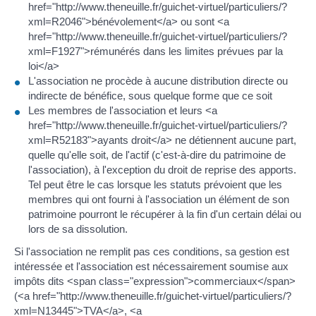
href="http://www.theneuille.fr/guichet-virtuel/particuliers/?
xml=R2046">bénévolement</a> ou sont <a
href="http://www.theneuille.fr/guichet-virtuel/particuliers/?
xml=F1927">rémunérés dans les limites prévues par la
loi</a>
L'association ne procède à aucune distribution directe ou
indirecte de bénéfice, sous quelque forme que ce soit
Les membres de l'association et leurs <a
href="http://www.theneuille.fr/guichet-virtuel/particuliers/?
xml=R52183">ayants droit</a> ne détiennent aucune part,
quelle qu'elle soit, de l'actif (c'est-à-dire du patrimoine de
l'association), à l'exception du droit de reprise des apports.
Tel peut être le cas lorsque les statuts prévoient que les
membres qui ont fourni à l'association un élément de son
patrimoine pourront le récupérer à la fin d'un certain délai ou
lors de sa dissolution.
Si l'association ne remplit pas ces conditions, sa gestion est
intéressée et l'association est nécessairement soumise aux
impôts dits <span class="expression">commerciaux</span>
(<a href="http://www.theneuille.fr/guichet-virtuel/particuliers/?
xml=N13445">TVA</a>, <a