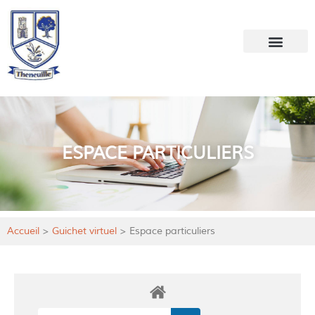
Votre mairie
Mon quotidien
ESPACE PARTICULIERS
Accueil
>
Guichet virtuel
>
Espace particuliers