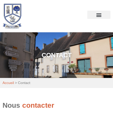
Votre mairie
Mon quotidien
CONTACT
Accueil
>
Contact
Nous
contacter