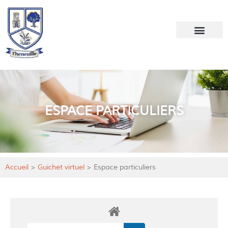
Votre mairie
Mon quotidien
ESPACE PARTICULIERS
Accueil
>
Guichet virtuel
>
Espace particuliers