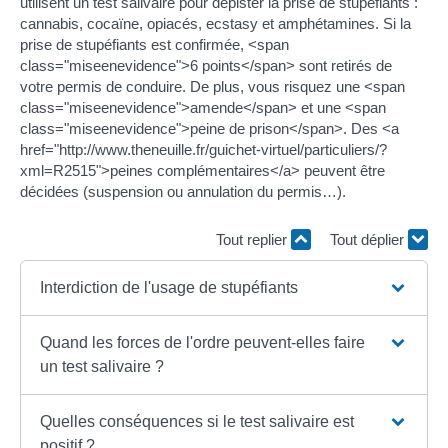
utilisent un test salivaire pour dépister la prise de stupéfiants :
cannabis, cocaïne, opiacés, ecstasy et amphétamines. Si la
prise de stupéfiants est confirmée, <span
class="miseenevidence">6 points</span> sont retirés de
votre permis de conduire. De plus, vous risquez une <span
class="miseenevidence">amende</span> et une <span
class="miseenevidence">peine de prison</span>. Des <a
href="http://www.theneuille.fr/guichet-virtuel/particuliers/?
xml=R2515">peines complémentaires</a> peuvent être
décidées (suspension ou annulation du permis…).
Tout replier
Tout déplier
Interdiction de l'usage de stupéfiants
Quand les forces de l'ordre peuvent-elles faire
un test salivaire ?
Quelles conséquences si le test salivaire est
positif ?