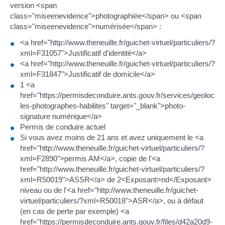
version <span
class="miseenevidence">photographiée</span> ou <span
class="miseenevidence">numérisée</span> :
<a href="http://www.theneuille.fr/guichet-virtuel/particuliers/?
xml=F31057">Justificatif d'identité</a>
<a href="http://www.theneuille.fr/guichet-virtuel/particuliers/?
xml=F31847">Justificatif de domicile</a>
1 <a
href="https://permisdeconduire.ants.gouv.fr/services/geolocalis
les-photographes-habilites" target="_blank">photo-
signature numérique</a>
Permis de conduire actuel
Si vous avez moins de 21 ans et avez uniquement le <a
href="http://www.theneuille.fr/guichet-virtuel/particuliers/?
xml=F2890">permis AM</a>, copie de l'<a
href="http://www.theneuille.fr/guichet-virtuel/particuliers/?
xml=R50019">ASSR</a> de 2<Exposant>nd</Exposant>
niveau ou de l'<a href="http://www.theneuille.fr/guichet-
virtuel/particuliers/?xml=R50018">ASR</a>, ou à défaut
(en cas de perte par exemple) <a
href="https://permisdeconduire.ants.gouv.fr/files/d42a20d9-