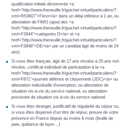
qualification initiale dénommée <a
href="http://www.theneuille.fr/guichet-virtuel/particuliers/?
xml=R53607">Fimo</a> dans un délai inférieur à 1 an, ou
attestation de FIMO (ajout des <a
href="http://www.theneuille.fr/guichet-virtuel/particuliers/?
xml=F2844">catégories D</a> et <a
href="http://www.theneuille.fr/guichet-virtuel/particuliers/?
xml=F2848">DE</a> par un candidat âgé de moins de 24
ans)
Si vous êtes français, âgé de 17 ans révolus à 25 ans non
révolus, certificat individuel de participation à la <a
href="http://www.theneuille.fr/guichet-virtuel/particuliers/?
xml=F871">journée défense et citoyenneté (JDC)</a> ou
attestation individuelle d'exemption, ou attestation de
situation vis-à-vis du service national, ou attestation
provisoire de situation vis-à-vis du service national
Si vous êtes étranger, justificatif de régularité du séjour ou,
si vous êtes dispensé d'un titre de séjour, preuve de votre
présence en France depuis au moins 6 mois (feuille de
paie, quittance de loyer…)