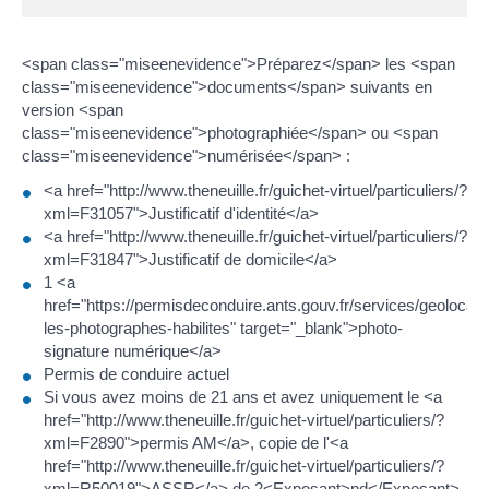
<span class="miseenevidence">Préparez</span> les <span
class="miseenevidence">documents</span> suivants en
version <span
class="miseenevidence">photographiée</span> ou <span
class="miseenevidence">numérisée</span> :
<a href="http://www.theneuille.fr/guichet-virtuel/particuliers/?
xml=F31057">Justificatif d'identité</a>
<a href="http://www.theneuille.fr/guichet-virtuel/particuliers/?
xml=F31847">Justificatif de domicile</a>
1 <a
href="https://permisdeconduire.ants.gouv.fr/services/geolocalis
les-photographes-habilites" target="_blank">photo-
signature numérique</a>
Permis de conduire actuel
Si vous avez moins de 21 ans et avez uniquement le <a
href="http://www.theneuille.fr/guichet-virtuel/particuliers/?
xml=F2890">permis AM</a>, copie de l'<a
href="http://www.theneuille.fr/guichet-virtuel/particuliers/?
xml=R50019">ASSR</a> de 2<Exposant>nd</Exposant>