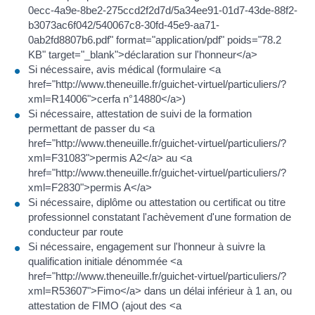
0ecc-4a9e-8be2-275ccd2f2d7d/5a34ee91-01d7-43de-88f2-
b3073ac6f042/540067c8-30fd-45e9-aa71-
0ab2fd8807b6.pdf" format="application/pdf" poids="78.2
KB" target="_blank">déclaration sur l'honneur</a>
Si nécessaire, avis médical (formulaire <a
href="http://www.theneuille.fr/guichet-virtuel/particuliers/?
xml=R14006">cerfa n°14880</a>)
Si nécessaire, attestation de suivi de la formation
permettant de passer du <a
href="http://www.theneuille.fr/guichet-virtuel/particuliers/?
xml=F31083">permis A2</a> au <a
href="http://www.theneuille.fr/guichet-virtuel/particuliers/?
xml=F2830">permis A</a>
Si nécessaire, diplôme ou attestation ou certificat ou titre
professionnel constatant l'achèvement d'une formation de
conducteur par route
Si nécessaire, engagement sur l'honneur à suivre la
qualification initiale dénommée <a
href="http://www.theneuille.fr/guichet-virtuel/particuliers/?
xml=R53607">Fimo</a> dans un délai inférieur à 1 an, ou
attestation de FIMO (ajout des <a