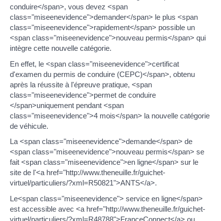
conduire</span>, vous devez <span
class="miseenevidence">demander</span> le plus <span
class="miseenevidence">rapidement</span> possible un
<span class="miseenevidence">nouveau permis</span> qui
intègre cette nouvelle catégorie.
En effet, le <span class="miseenevidence">certificat
d'examen du permis de conduire (CEPC)</span>, obtenu
après la réussite à l'épreuve pratique, <span
class="miseenevidence">permet de conduire
</span>uniquement pendant <span
class="miseenevidence">4 mois</span> la nouvelle catégorie
de véhicule.
La <span class="miseenevidence">demande</span> de
<span class="miseenevidence">nouveau permis</span> se
fait <span class="miseenevidence">en ligne</span> sur le
site de l'<a href="http://www.theneuille.fr/guichet-
virtuel/particuliers/?xml=R50821">ANTS</a>.
Le<span class="miseenevidence"> service en ligne</span>
est accessible avec <a href="http://www.theneuille.fr/guichet-
virtuel/particuliers/?xml=R48788">FranceConnect</a> ou