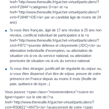
href="http://www.theneuille.fr/guichet-virtuel/particuliers/?
xml=F2844">catégories D</a> et <a
href="http://www.theneuille.fr/guichet-virtuel/particuliers/?
xml=F2848">DE</a> par un candidat âgé de moins de 24
ans)
Si vous êtes français, âgé de 17 ans révolus à 25 ans non
révolus, certificat individuel de participation à la <a
href="http://www.theneuille.fr/guichet-virtuel/particuliers/?
xml=F871">journée défense et citoyenneté (JDC)</a> ou
attestation individuelle d'exemption, ou attestation de
situation vis-à-vis du service national, ou attestation
provisoire de situation vis-à-vis du service national
Si vous êtes étranger, justificatif de régularité du séjour ou,
si vous êtes dispensé d'un titre de séjour, preuve de votre
présence en France depuis au moins 6 mois (feuille de
paie, quittance de loyer...)
Vous pouvez <span class="miseenevidence">suivre en
ligne</span> sur le site de l'<a
href="http://www.theneuille.fr/guichet-virtuel/particuliers/?
xml=R50821">ANTS</a> l'avancement de votre <span