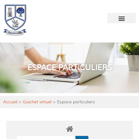
Votre mairie
Mon quotidien
ESPACE PARTICULIERS
Accueil
>
Guichet virtuel
>
Espace particuliers