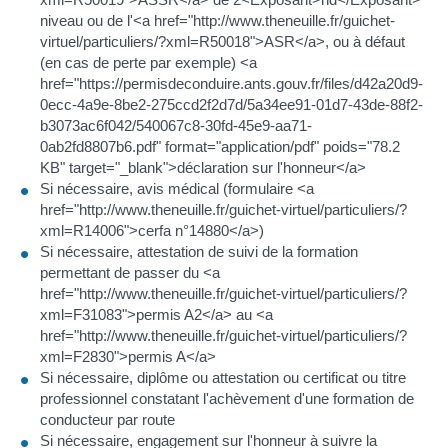
niveau ou de l'<a href="http://www.theneuille.fr/guichet-
virtuel/particuliers/?xml=R50018">ASR</a>, ou à défaut
(en cas de perte par exemple) <a
href="https://permisdeconduire.ants.gouv.fr/files/d42a20d9-
0ecc-4a9e-8be2-275ccd2f2d7d/5a34ee91-01d7-43de-88f2-
b3073ac6f042/540067c8-30fd-45e9-aa71-
0ab2fd8807b6.pdf" format="application/pdf" poids="78.2
KB" target="_blank">déclaration sur l'honneur</a>
Si nécessaire, avis médical (formulaire <a
href="http://www.theneuille.fr/guichet-virtuel/particuliers/?
xml=R14006">cerfa n°14880</a>)
Si nécessaire, attestation de suivi de la formation
permettant de passer du <a
href="http://www.theneuille.fr/guichet-virtuel/particuliers/?
xml=F31083">permis A2</a> au <a
href="http://www.theneuille.fr/guichet-virtuel/particuliers/?
xml=F2830">permis A</a>
Si nécessaire, diplôme ou attestation ou certificat ou titre
professionnel constatant l'achèvement d'une formation de
conducteur par route
Si nécessaire, engagement sur l'honneur à suivre la