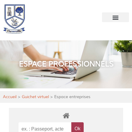
Votre mairie
Mon quotidien
ESPACE PROFESSIONNELS
Accueil
>
Guichet virtuel
>
Espace entreprises