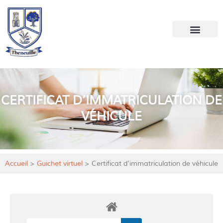
Votre mairie
Mon quotidien
CERTIFICAT D’IMMATRICULATION DE
VÉHICULE
Accueil
>
Guichet virtuel
>
Certificat d’immatriculation de véhicule