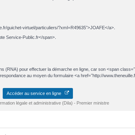
lle.fr/guichet-virtuel/particuliers/?xml=R49635">JOAFE</a>.
e Service-Public.fr</span>.
ciations (RNA) pour effectuer la démarche en ligne, car son <span cl
respondance au moyen du formulaire <a href="http://www.theneuille.fr/
Accéder au service en ligne
ormation légale et administrative (Dila) - Premier ministre