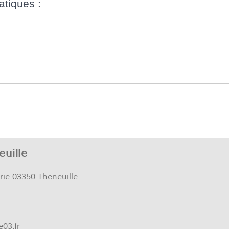
atiques :
uille
rie 03350 Theneuille
e03.fr