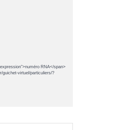
ass="expression">numéro RNA</span>
guichet-virtuel/particuliers/?